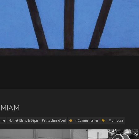
 MIAM
mme
Noir et Blanc & Sépia
Petits clins d'oeil
4 Commentaires
Mulhouse