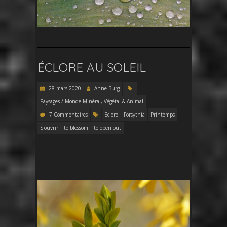
ÉCLORE AU SOLEIL
28 mars 2020
Anne Burg
Paysages / Monde Minéral, Végétal & Animal
7 Commentaires
Eclore
Forsythia
Printemps
S'ouvrir
to blossom
to open out