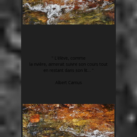
“ L’
élève
, comme
la
rivière
,
aimerait
suivre
son
cours
tout
en
restant
dans son
lit
… ”
Albert Camus