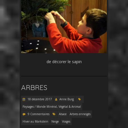
de décorer le sapin
ARBRES
18 décembre 2017
Anne Burg
Paysages / Monde Minéral, Végétal & Animal
9 Commentaires
Alsace
Arbres enneigés
Hiver au Markstein
Neige
Vosges