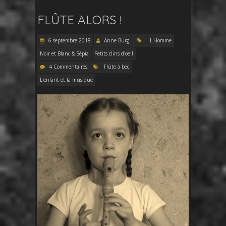
FLÛTE ALORS !
6 septembre 2018
Anne Burg
L'Homme
Noir et Blanc & Sépia
Petits clins d'oeil
4 Commentaires
Flûte à bec
L'enfant et la musique