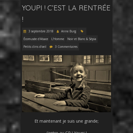
YOUPI ! C’EST LA RENTRÉE
!
3 septembre 2018
Anne Burg
Écomusée d'Alsace
L'Homme
Noir et Blanc & Sépia
Petits clins d'oeil
3 Commentaires
Et maintenant je suis une grande;
j’entre au CP ! Youpi !