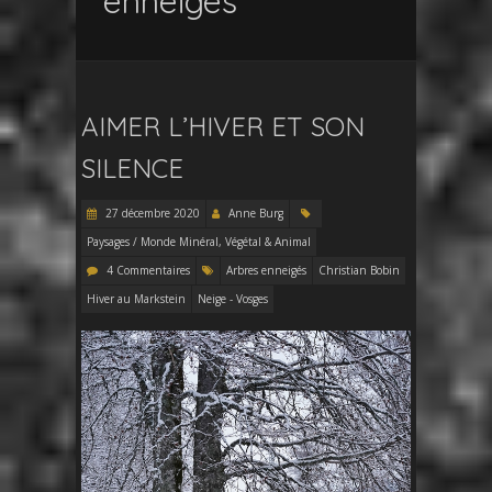
enneigés
AIMER L’HIVER ET SON
SILENCE
27 décembre 2020
Anne Burg
Paysages / Monde Minéral, Végétal & Animal
4 Commentaires
Arbres enneigés
Christian Bobin
Hiver au Markstein
Neige - Vosges