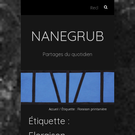
Rechercher :
NANEGRUB
Partages du quotidien
Accueil
/
Étiquette :
Floraison printanière
Étiquette :