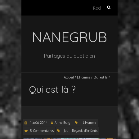
Rechercher :
NANEGRUB
Partages du quotidien
Accueil
/
L'Homme
/
Qui est là ?
Qui est là ?
1 août 2014
Anne Burg
L'Homme
5 Commentaires
Jeu
Regards d'enfants