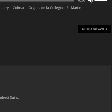
00:00
les
Latry – Colmar – Orgues de la Collégiale St Martin
flèches
haut/bas
pour
augmenter
ou
ARTICLE SUIVANT
diminuer
le
volume.
ndredi Saint.