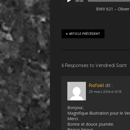
00:00
audio
BWV 621 – Olivier 
ARTICLE PRÉCÉDENT
6 Responses to Vendredi Saint
Rafaël
dit :
25 mars 2016 à 10:15
Bonjour,
Magnifique illustration pour le Ve
Merci.
Bonne et douce journée.
Bisous bisous