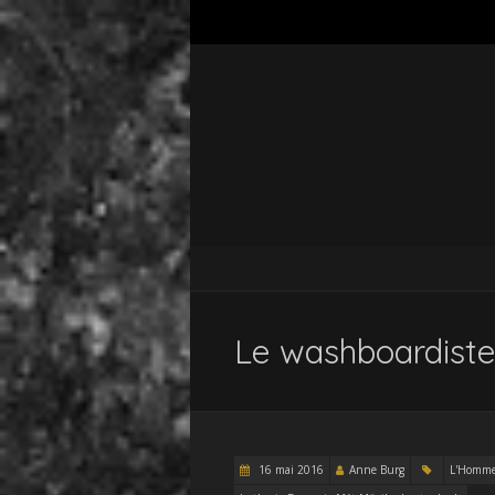
Le washboardist
16 mai 2016
Anne Burg
L'Homm