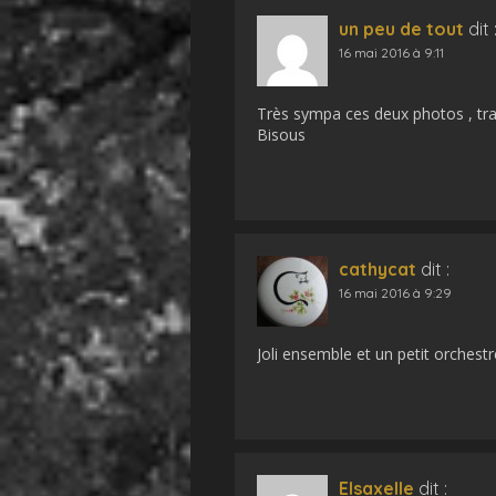
un peu de tout
dit 
16 mai 2016 à 9:11
Très sympa ces deux photos , tr
Bisous
cathycat
dit :
16 mai 2016 à 9:29
Joli ensemble et un petit orchest
Elsaxelle
dit :