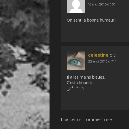
16 mai 2016 à 1:51
On sent la bonne humeur !
celestine
dit :
22 mai 2016 à 7:14
Il a les mains bleues…
C’est chouette !
¸¸.•*¨*• ☆
Laisser un commentaire