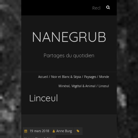
Rechercher :
NANEGRUB
Partages du quotidien
Accueil
/
Noir et Blanc & Sépia
/
Paysages / Monde
Minéral, Végétal & Animal
/
Linceul
Linceul
19 mars 2018
Anne Burg