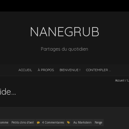
NANEGRUB
Partages du quotidien
ACCUEIL
À PROPOS
BIENVENUE !
CONTEMPLER …
Accueil
/
oide…
Homme
Petits clins d'oeil
4 Commentaires
Au Markstein
Neige