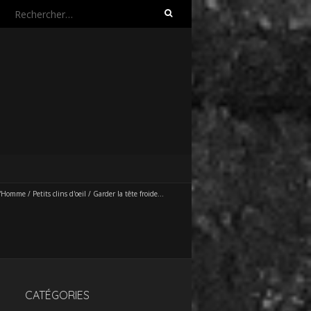
Rechercher :
L'Homme
/
Petits clins d'oeil
/
Garder la tête froide…
CATÉGORIES