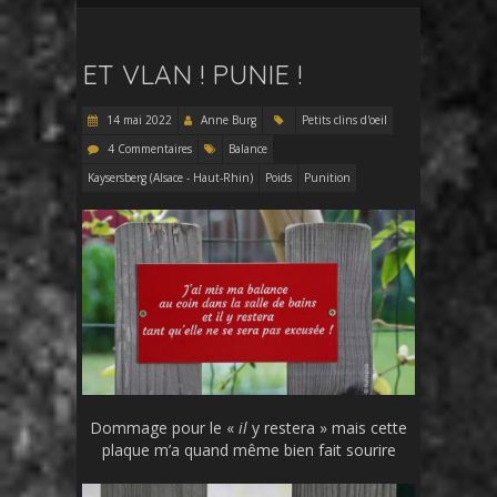
ET VLAN ! PUNIE !
14 mai 2022
Anne Burg
Petits clins d'oeil
4 Commentaires
Balance
Kaysersberg (Alsace - Haut-Rhin)
Poids
Punition
Dommage pour le «
il
y restera » mais cette
plaque m’a quand même bien fait sourire