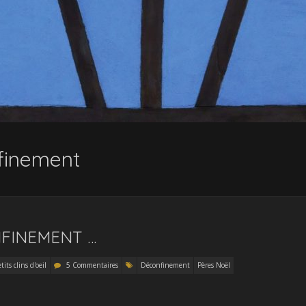
finement
NFINEMENT …
tits clins d'oeil
5 Commentaires
Déconfinement
Pères Noël