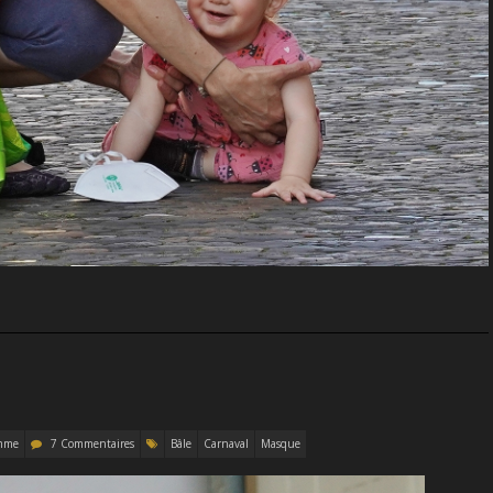
mme
7 Commentaires
Bâle
Carnaval
Masque