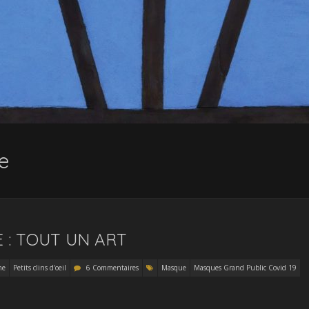
e
 : TOUT UN ART
me
Petits clins d'oeil
6 Commentaires
Masque
Masques Grand Public Covid 19