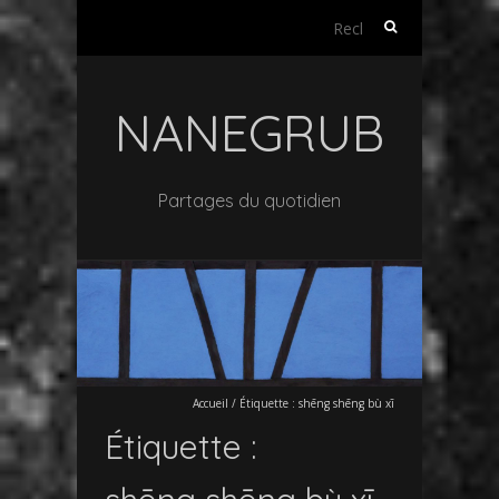
Rechercher :
NANEGRUB
Partages du quotidien
Accueil
/
Étiquette :
shēng shēng bù xī
Étiquette :