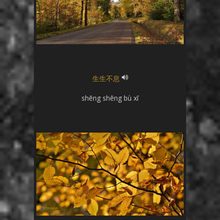
生
生
不
息
shēng
shēng
bù
xī