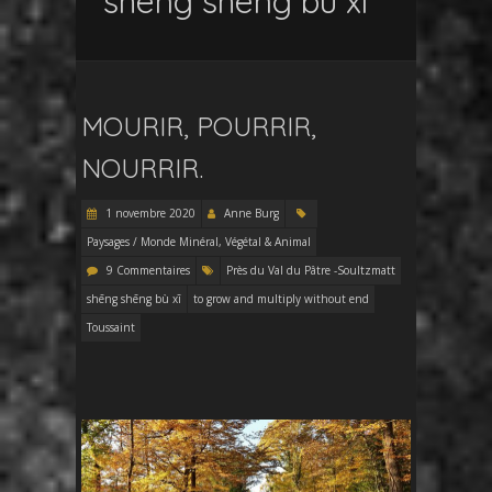
shēng shēng bù xī
MOURIR, POURRIR,
NOURRIR.
1 novembre 2020
Anne Burg
Paysages / Monde Minéral, Végétal & Animal
9 Commentaires
Près du Val du Pâtre -Soultzmatt
shēng shēng bù xī
to grow and multiply without end
Toussaint