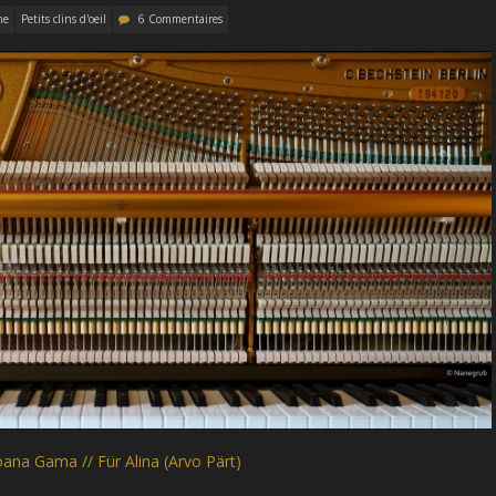
me
Petits clins d'oeil
6 Commentaires
oana Gama // Für Alina (Arvo Pärt)