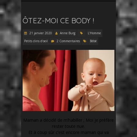
ÔTEZ-MOI CE BODY !
21 janvier 2020
Anne Burg
L'Homme
Petits clins d'oeil
2 Commentaires
Bébé
Maman a décidé de m’habiller ; Moi je préfère
rester toute nue.
Et à coup sûr c’est encore maman qui va