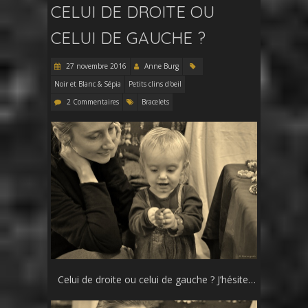
CELUI DE DROITE OU
CELUI DE GAUCHE ?
27 novembre 2016
Anne Burg
Noir et Blanc & Sépia
Petits clins d'oeil
2 Commentaires
Bracelets
Celui de droite ou celui de gauche ? J’hésite…