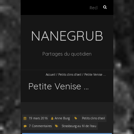
Rechercher :
NANEGRUB
Partages du quotidien
Accueil
/
Petits clins d'oeil
/
Petite Venise …
Petite Venise …
19 mars 2016
Anne Burg
Petits clins d'oeil
7 Commentaires
Strasbourg au fil de l'eau