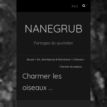
Rechercher :
NANEGRUB
Partages du quotidien
Accueil
/
Art, Architecture & Patrimoine
/
L'Homme
/
Charmer les oiseaux …
Charmer les
oiseaux …