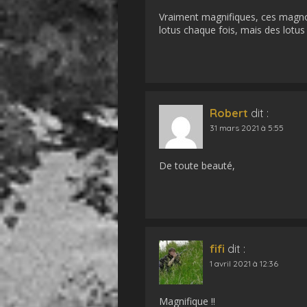
Vraiment magnifiques, ces magnol
lotus chaque fois, mais des lotus
Robert
dit :
31 mars 2021 à 5:55
De toute beauté,
fifi
dit :
1 avril 2021 à 12:36
Magnifique !!