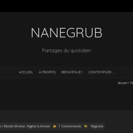
NANEGRUB
Partages du quotidien
ACCUEIL
À PROPOS
BIENVENUE !
CONTEMPLER …
Accueil
/
P
s / Monde Minéral, Végétal & Animal
7 Commentaires
Magnolia