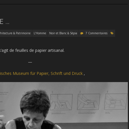
E …
chitecture & Patrimoine
L'Homme
Noir et Blanc & Sépia
7 Commentaires
 s’agit de feuilles de papier artisanal.
—
isches Museum für Papier, Schrift und Druck
,