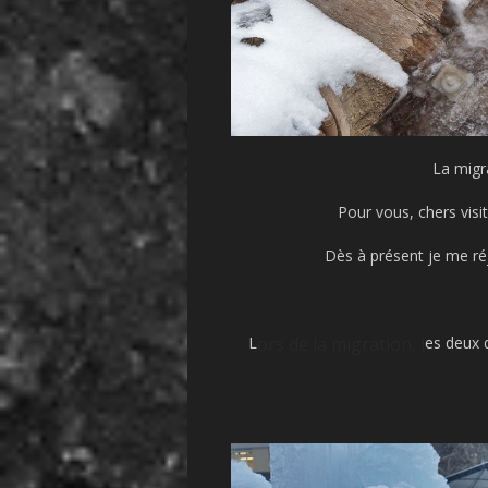
La migr
Pour vous, chers visi
Dès à présent je me ré
L
ors de la migration, l
es deux 