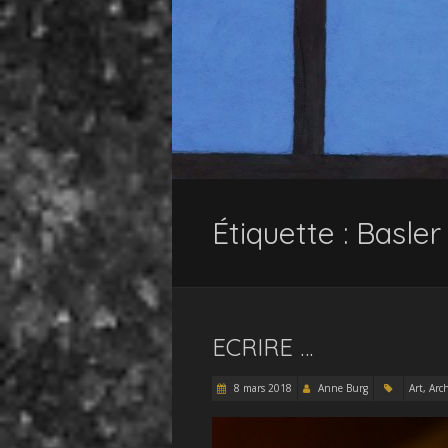
Étiquette :
Basler
ECRIRE …
8 mars 2018
Anne Burg
Art, Arc