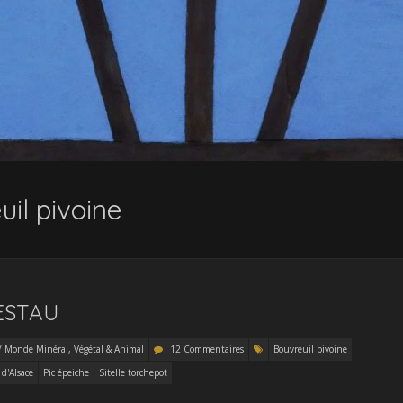
uil pivoine
RESTAU
/ Monde Minéral, Végétal & Animal
12 Commentaires
Bouvreuil pivoine
d'Alsace
Pic épeiche
Sitelle torchepot