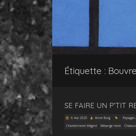
Étiquette :
Bouvre
SE FAIRE UN P’TIT 
6 mai 2020
Anne Burg
Paysages 
Chardonneret élégant
Mésange noire
Oiseaux 