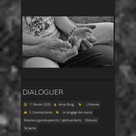
DIALOGUER
11 février 2020
Anne Burg
L'Homme
5 Commentaires
Le langage des mains
Relations grands-parents / petits-enfants
S'écouter
Se parler