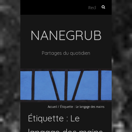
Rechercher :
NANEGRUB
Partages du quotidien
Accueil
/
Étiquette :
Le langage des mains
Étiquette :
Le