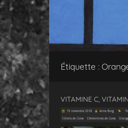
Étiquette :
Orange
VITAMINE C, VITAMI
19 novembre 2018
Anne Burg
P
Citrons de Corse
Clémentines de Corse
Orange