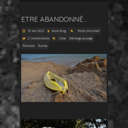
ETRE ABANDONNÉ…
10 mai 2022
Anne Burg
Petits clins d'oeil
2 Commentaires
Corse
Décharge sauvage
Pollution
Ruines