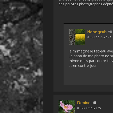
des pauvres photographes dépité
Nanegrub
dit 
8 mai 2016 à 3:43
Je m’imagine le tableau av
Le paon de ma photo ne se d
même mais par contre il ava
qu’en contre-jour.
Denise
dit :
8 mai 2016 à 9:15