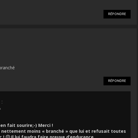
RÉPONDRE
 branché
RÉPONDRE
 :
6
 fait sourire;-) Merci !
t nettement moins « branché » que lui et refusait toutes
! 🙂 Il lui faudra faire preuve d’endurance.