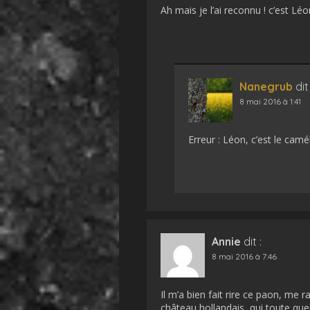
Ah mais je l’ai reconnu ! c’est Léon
Nanegrub
dit 
8 mai 2016 à 1:41
Erreur : Léon, c’est le cam
Annie
dit :
8 mai 2016 à 7:46
Il m’a bien fait rire ce paon, me 
château hollandais, qui toute qu