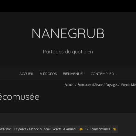
NANEGRUB
Partages du quotidien
ACCUEIL
À PROPOS
BIENVENUE !
CONTEMPLER …
Accueil
/
Écomusée d'Alsace
/
Paysages / Monde Min
’écomusée
d'Alsace
Paysages / Monde Minéral, Végétal & Animal
12 Commentaires