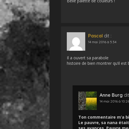
Belle palette de couleurs !
Pascal
dit :
14 mai 2016 à 5:34
Il a ouvert sa parabole
histoire de bien montrer qu’il est
Anne Burg
dit
14 mai 2016 à 10:2
Ton commentaire m’a bien
Le pauvre, sa nana étai
ses avances. Pauvre mec 