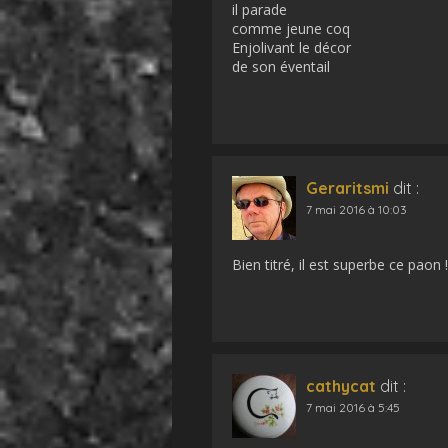
il parade
comme jeune coq
Enjolivant le décor
de son éventail
Geraritsmi
dit :
7 mai 2016 à 10:03
Bien titré, il est superbe ce paon !
cathycat
dit :
7 mai 2016 à 5:45