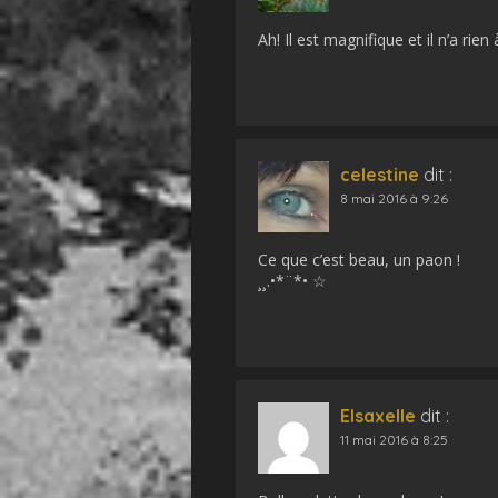
Ah! Il est magnifique et il n’a rie
celestine
dit :
8 mai 2016 à 9:26
Ce que c’est beau, un paon !
¸¸.•*¨*• ☆
Elsaxelle
dit :
11 mai 2016 à 8:25