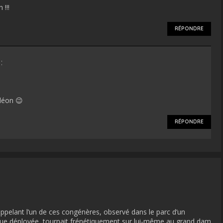
 !!!
RÉPONDRE
:
éléon 😉
RÉPONDRE
rappelant l’un de ces congénères, observé dans le parc d’un
eue déployée, tournait frénétiquement sur lui-même au grand dam